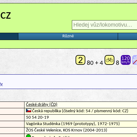
.cz
Různé
80 + 4
8
dy
České dráhy (ČD)
Česká republika (číselný kód: 54 / písmenný kód: CZ)
50 54 20-19
Vagónka Studénka (1969 (prototypy), 1972-1975)
ŽOS České Velenice, KOS Krnov (2004-2013)