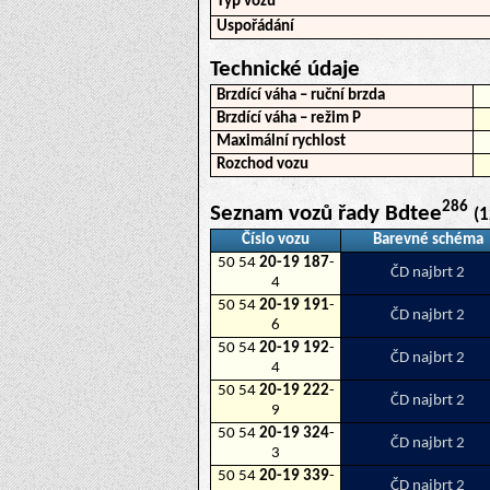
Typ vozu
Uspořádání
Technické údaje
Brzdící váha – ruční brzda
Brzdící váha – režim P
Maximální rychlost
Rozchod vozu
286
Seznam vozů řady Bdtee
(1
Číslo vozu
Barevné schéma
50 54
20-19 187
-
ČD najbrt 2
4
50 54
20-19 191
-
ČD najbrt 2
6
50 54
20-19 192
-
ČD najbrt 2
4
50 54
20-19 222
-
ČD najbrt 2
9
50 54
20-19 324
-
ČD najbrt 2
3
50 54
20-19 339
-
ČD najbrt 2