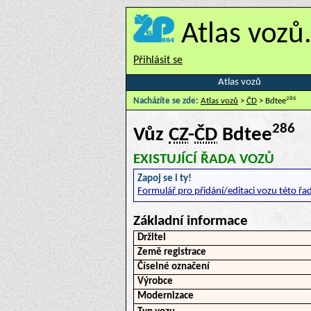
Atlas vozů
Přihlásit se
Atlas vozů
286
Nacházíte se zde:
Atlas vozů
>
ČD
> Bdtee
286
Vůz
CZ
-
ČD
Bdtee
EXISTUJÍCÍ ŘADA VOZŮ
Zapoj se i ty!
Formulář pro přidání/editaci vozu této řa
Základní informace
Držitel
Země registrace
Číselné označení
Výrobce
Modernizace