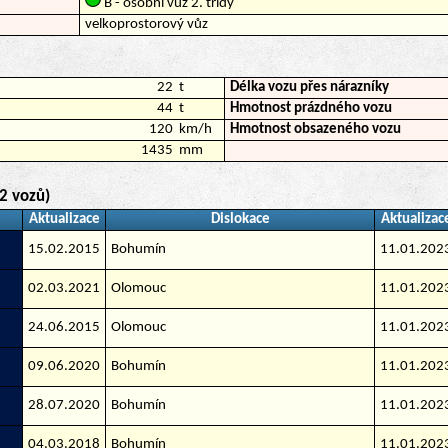
B - osobní vůz 2. třídy
velkoprostorový vůz
22
t
Délka vozu přes nárazníky
44
t
Hmotnost prázdného vozu
120
km/h
Hmotnost obsazeného vozu
1435
mm
2 vozů)
Aktualizace
Dislokace
Aktualizac
15.02.2015
Bohumín
11.01.202
02.03.2021
Olomouc
11.01.202
24.06.2015
Olomouc
11.01.202
09.06.2020
Bohumín
11.01.202
28.07.2020
Bohumín
11.01.202
04.03.2018
Bohumín
11.01.202