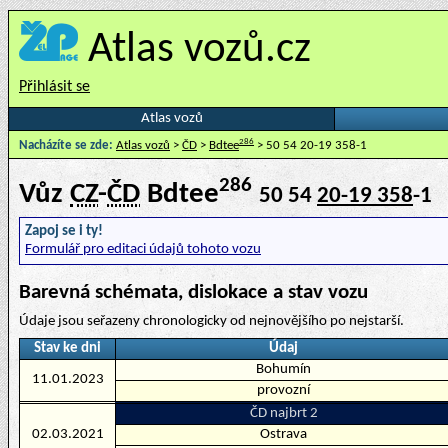
Atlas vozů.cz
Přihlásit se
Atlas vozů
286
Nacházíte se zde:
Atlas vozů
>
ČD
>
Bdtee
> 50 54 20-19 358-1
286
Vůz
CZ
-
ČD
Bdtee
50 54
20-19 358
-1
Zapoj se i ty!
Formulář pro editaci údajů tohoto vozu
Barevná schémata, dislokace a stav vozu
Údaje jsou seřazeny chronologicky od nejnovějšího po nejstarší.
Stav ke dni
Údaj
Bohumín
11.01.2023
provozní
ČD najbrt 2
02.03.2021
Ostrava