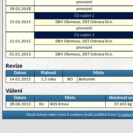
provozní
18.02.2018
provozní
ČD najbrt 2
15.02.2015
DKV Olomouc, DST Ostrava hl.n.
provozní
ČD najbrt 2
21.01.2015
DKV Olomouc, DST Ostrava hl.n.
provozní
01.01.2013
DKV Olomouc, DST Ostrava hl.n.
Revize
Datum
Platnost
Místo
14.01.2015
1,5 roku
BO
Bohumín
Vážení
Datum
Místo
Hmotnost vo
28.06.2013
Kn
KOS Krnov
37 455 kg
Obsah tohoto webu (není-li uvedeno jinak) podléhá licenci
Creative