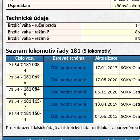
Uspořádání
skříňová loko
Technické údaje
Brzdící váha – ruční brzda
1
Brzdící váha – režim P
6
Brzdící váha – režim G
5
Seznam lokomotiv řady 181
(5 lokomotiv)
Číslo vozu
Barevné schéma
Aktualizace
91 54 7
181 008
-
ČDC modro-modré
17.01.2017
SOKV Ost
4
91 54 7
181 069
-
ČDC modro-modré
17.08.2020
SOKV Ost
6
91 54 7
181 084
-
ČDC modro-modré
05.11.2020
SOKV Ost
5
91 54 7
181 115
-
ČDC modro-modré
18.04.2019
SOKV Ost
7
91 54 7
181 150
-
ČDC modro-modré
04.06.2015
SOKV Ost
4
Pro zobrazení dalších údajů a historických dat o dislokaci a barevném 