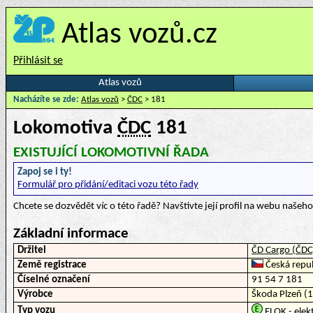
Atlas vozů.cz
Přihlásit se
Atlas vozů
Nacházíte se zde:
Atlas vozů
>
ČDC
> 181
Lokomotiva
ČDC
181
EXISTUJÍCÍ LOKOMOTIVNÍ ŘADA
Zapoj se i ty!
Formulář pro přidání/editaci vozu této řady
Chcete se dozvědět víc o této řadě? Navštivte její profil na webu naše
Základní informace
Držitel
ČD Cargo (ČDC
Země registrace
Česká repub
Číselné označení
91 54 7 181
Výrobce
Škoda Plzeň (
Typ vozu
ELOK - elek