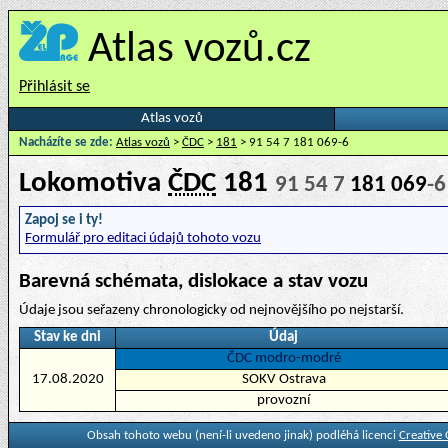
Atlas vozů.cz
Přihlásit se
Atlas vozů
Nacházíte se zde:
Atlas vozů
>
ČDC
>
181
> 91 54 7 181 069-6
Lokomotiva
ČDC
181
91 54 7
181 069
-6
Zapoj se i ty!
Formulář pro editaci údajů tohoto vozu
Barevná schémata, dislokace a stav vozu
Údaje jsou seřazeny chronologicky od nejnovějšího po nejstarší.
Stav ke dni
Údaj
ČDC modro-modré
17.08.2020
SOKV Ostrava
provozní
Obsah tohoto webu (není-li uvedeno jinak) podléhá licenci
Creative