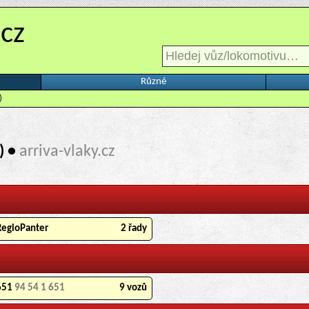
.cz
Různé
)
) •
arriva-vlaky.cz
RegioPanter
2 řady
651
94 54 1 651
9 vozů