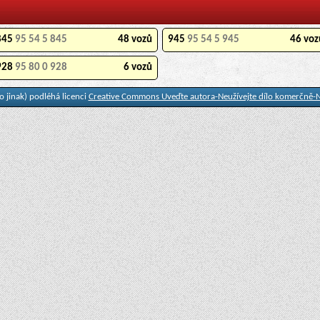
845
95 54 5 845
48 vozů
945
95 54 5 945
46 voz
928
95 80 0 928
6 vozů
 jinak) podléhá licenci
Creative Commons Uveďte autora-Neužívejte dílo komerčně-N