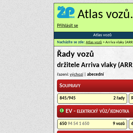
Atlas vozů
Přihlásit se
Atlas vozů
Nacházíte se zde:
Atlas vozů
> Arriva vlaky (ARR
Řady vozů
držitele Arriva vlaky (ARR
řazení:
výchozí
|
abecední
Soupravy
845/945
2 řady
EV - elektrický vůz/jednotka
650
94 54 1 650
9 vozů