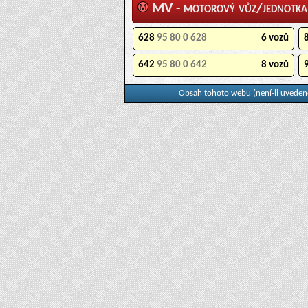
MV - motorový vůz/jednotka
628
95 80 0 628
6 vozů
642
95 80 0 642
8 vozů
Obsah tohoto webu (není-li uvedeno