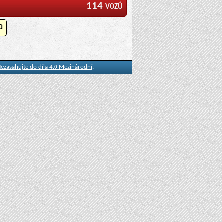
114 vozů
ů
ezasahujte do díla 4.0 Mezinárodní
.