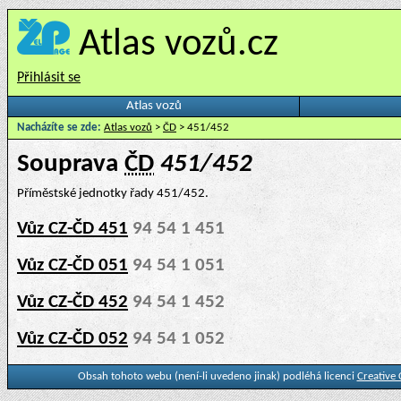
Atlas vozů.cz
Přihlásit se
Atlas vozů
Nacházíte se zde:
Atlas vozů
>
ČD
> 451/452
Souprava
ČD
451/452
Příměstské jednotky řady 451/452.
Vůz CZ-ČD 451
94 54 1 451
Vůz CZ-ČD 051
94 54 1 051
Vůz CZ-ČD 452
94 54 1 452
Vůz CZ-ČD 052
94 54 1 052
Obsah tohoto webu (není-li uvedeno jinak) podléhá licenci
Creative